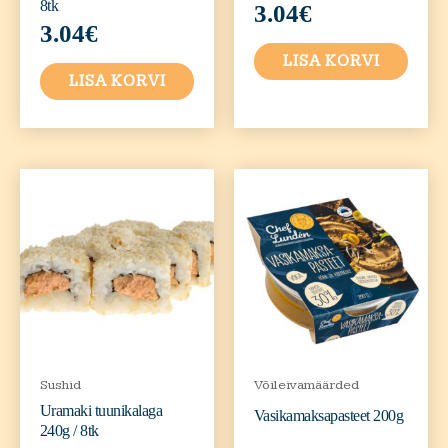
8tk
3.04
€
3.04
€
LISA KORVI
LISA KORVI
Sushid
Võileivamäärded
Uramaki tuunikalaga
Vasikamaksapasteet 200g
240g / 8tk