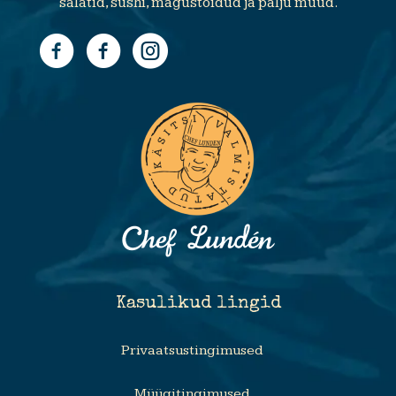
salatid, sushi, magustoidud ja palju muud.
Kasulikud lingid
Privaatsustingimused
Müügitingimused