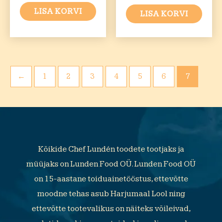
LISA KORVI
LISA KORVI
←
1
2
3
4
5
6
7
Kõikide Chef Lundén toodete tootjaks ja
müüjaks on Lunden Food OÜ. Lunden Food OÜ
on 15-aastane toiduainetööstus, ettevõtte
moodne tehas asub Harjumaal Lool ning
ettevõtte tootevalikus on näiteks võileivad,