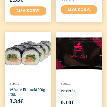
LISA KORVI
LISA KORVI
Sushid
Sushid
Wakame-lõhe maki 200g
Wasabi 5g
/ 8tk
3.34
€
0.10
€