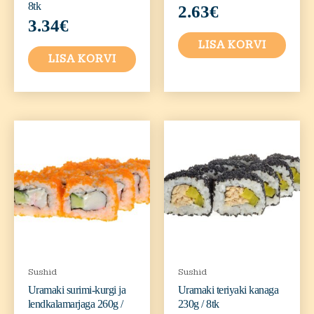
8tk
2.63
€
3.34
€
LISA KORVI
LISA KORVI
Sushid
Sushid
Uramaki surimi-kurgi ja
Uramaki teriyaki kanaga
lendkalamarjaga 260g /
230g / 8tk