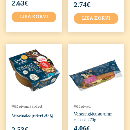
2.63
€
2.74
€
LISA KORVI
LISA KORVI
Võileivamäärded
Võileivad
Veisesingi-juustu tume
Veisemaksapasteet 200g
ciabatta 270g
4.06
€
2.53
€