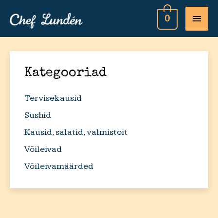
MAI
0
MEN
Kategooriad
Tervisekausid
Sushid
Kausid, salatid, valmistoit
Võileivad
Võileivamäärded