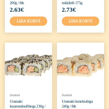
200g / 8tk
rukkileib 175g
2.63
€
2.73
€
LISA KORVI
LISA KORVI
Sushid
Sushid
Uramaki
Uramaki lumekrabiga
kuumsuitsulõhega 230g /
240g / 8tk