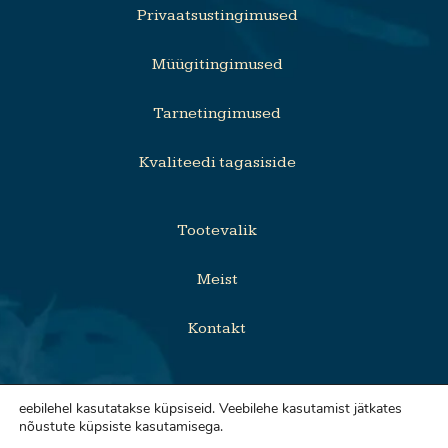
Privaatsustingimused
Müügitingimused
Tarnetingimused
Kvaliteedi tagasiside
Tootevalik
Meist
Kontakt
eebilehel kasutatakse küpsiseid. Veebilehe kasutamist jätkates
nõustute küpsiste kasutamisega.