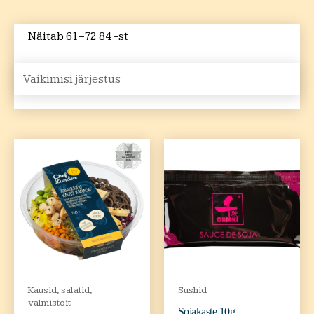
Näitab 61–72 84 -st
Kausid, salatid,
Sushid
valmistoit
Sojakaste 10g