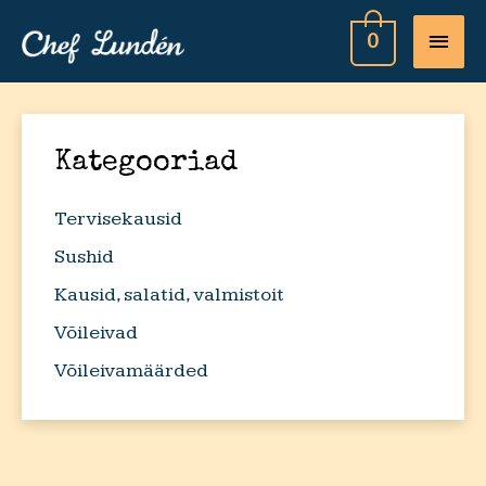
MAI
0
MEN
Kategooriad
Tervisekausid
Sushid
Kausid, salatid, valmistoit
Võileivad
Võileivamäärded