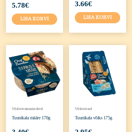
3.66
€
5.78
€
LISA KORVI
LISA KORVI
Võileivamäärded
Võileivad
Tuunikala määre 170g
Tuunikala võiks 175g
3.40
€
2.95
€