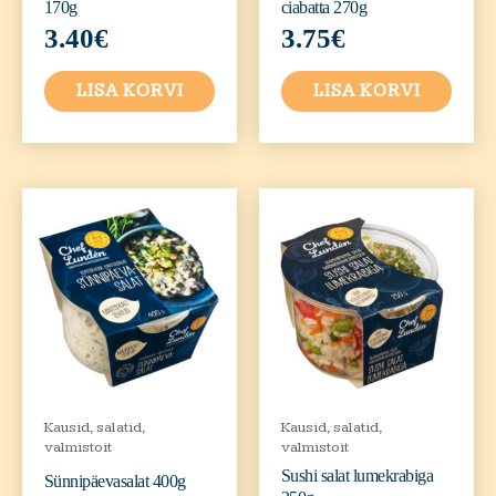
170g
ciabatta 270g
3.40
€
3.75
€
LISA KORVI
LISA KORVI
Kausid, salatid,
Kausid, salatid,
valmistoit
valmistoit
Sushi salat lumekrabiga
Sünnipäevasalat 400g