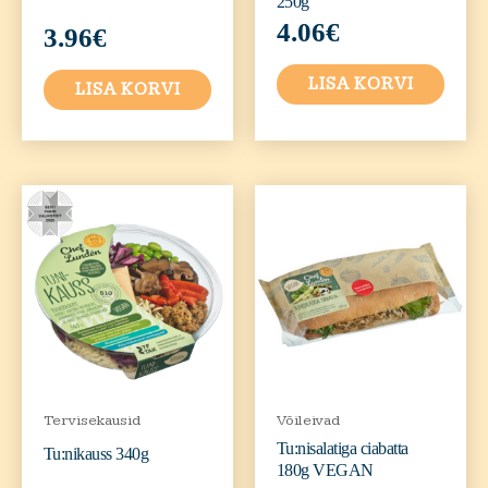
250g
4.06
€
3.96
€
LISA KORVI
LISA KORVI
Tervisekausid
Võileivad
Tu:nisalatiga ciabatta
Tu:nikauss 340g
180g VEGAN