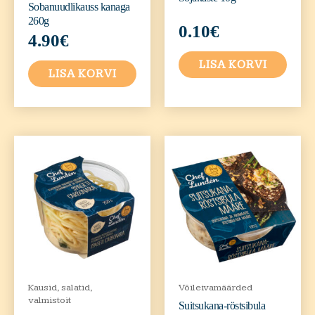
Sobanuudlikauss kanaga
260g
0.10
€
4.90
€
LISA KORVI
LISA KORVI
Kausid, salatid,
Võileivamäärded
valmistoit
Suitsukana-röstsibula