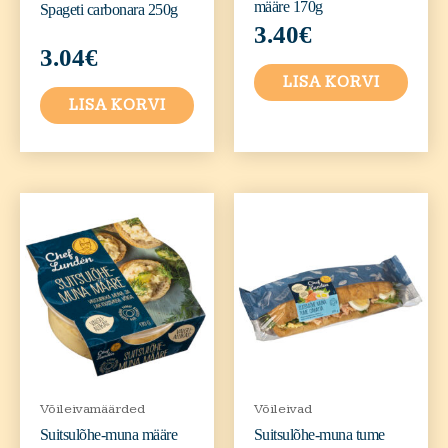
määre 170g
Spageti carbonara 250g
3.40
€
3.04
€
LISA KORVI
LISA KORVI
Võileivamäärded
Võileivad
Suitsulõhe-muna määre
Suitsulõhe-muna tume