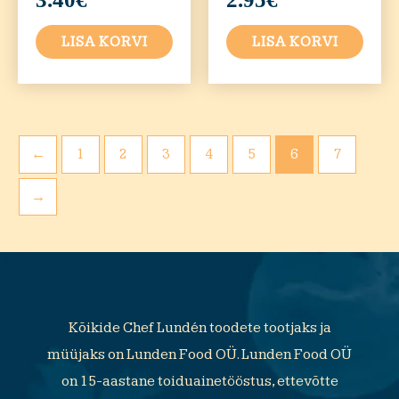
LISA KORVI
LISA KORVI
←
1
2
3
4
5
6
7
→
Kõikide Chef Lundén toodete tootjaks ja
müüjaks on Lunden Food OÜ. Lunden Food OÜ
on 15-aastane toiduainetööstus, ettevõtte