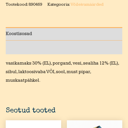
Tootekood:
890469
Kategooria:
Võileivamäärded
Koostisosad
Toitumisalane teave
vasikamaks 30% (EL), porgand, vesi, sealiha 12% (EL),
sibul, laktoosivaba VÕI, sool, must pipar,
muskaatpähkel.
Seotud tooted