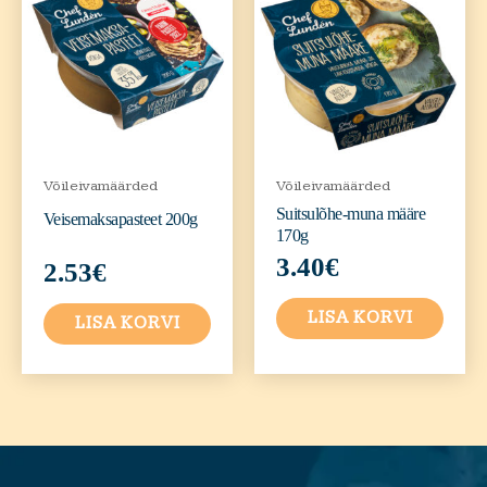
Võileivamäärded
Võileivamäärded
Suitsulõhe-muna määre
Veisemaksapasteet 200g
170g
3.40
€
2.53
€
LISA KORVI
LISA KORVI