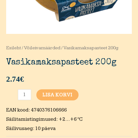
Esileht
/
Võileivamäärded
/ Vasikamaksapasteet 200g
Vasikamaksapasteet 200g
2.74
€
Vasikamaksapasteet
LISA KORVI
200g
EAN kood: 4740376106666
kogus
Säilitamistingimused: +2…+6 ºC
Säilivusaeg: 10 päeva