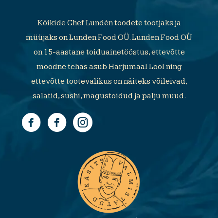
Kõikide Chef Lundén toodete tootjaks ja
müüjaks on Lunden Food OÜ. Lunden Food OÜ
on 15-aastane toiduainetööstus, ettevõtte
moodne tehas asub Harjumaal Lool ning
ettevõtte tootevalikus on näiteks võileivad,
salatid, sushi, magustoidud ja palju muud.