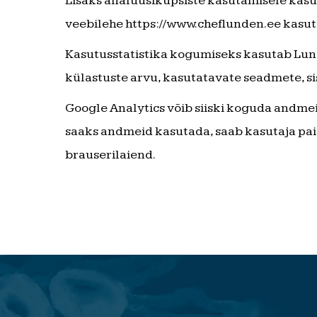
Lisaks analüüsiküpsiste kasutamisele kasut
veebilehe https://www.cheflunden.ee kasutu
Kasutusstatistika kogumiseks kasutab Lund
külastuste arvu, kasutatavate seadmete, si
Google Analytics võib siiski koguda andmeid
saaks andmeid kasutada, saab kasutaja pai
brauserilaiend.