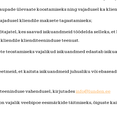
upade ülevaate koostamiseks ning vajadusel ka klien
ajadusel kliendile maksete tagastamiseks;
tajatel, kes saavad isikuandmeid töödelda selleks, 
 kliendile klienditeeninduse teenust.
e teostamiseks vajalikud isikuandmed edastab isiku
meid, et kaitsta isikuandmeid juhusliku või ebaseadu
teeninduse vahendusel, kirjutades
info@lunden.ee
 on vajalik veebipoe eesmärkide täitmiseks, õiguste ka