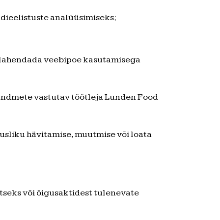
dieelistuste analüüsimiseks;
et lahendada veebipoe kasutamisega
andmete vastutav töötleja Lunden Food
sliku hävitamise, muutmise või loata
itseks või õigusaktidest tulenevate