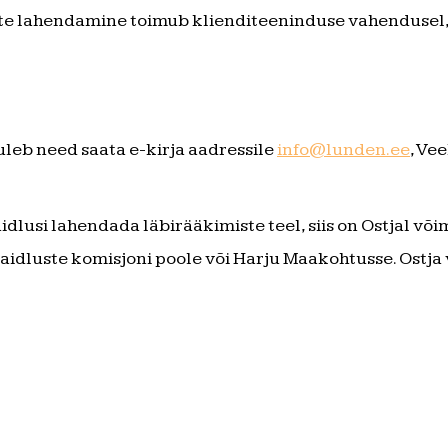
te lahendamine toimub klienditeeninduse vahendusel,
uleb need saata e-kirja aadressile
info@lunden.ee
, Ve
idlusi lahendada läbirääkimiste teel, siis on Ostjal v
aidluste komisjoni poole või Harju Maakohtusse. Ostj