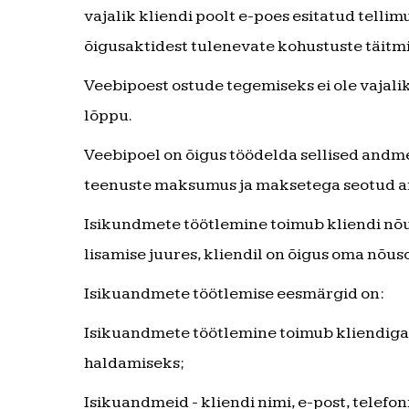
vajalik kliendi poolt e-poes esitatud tell
õigusaktidest tulenevate kohustuste täitmis
Veebipoest ostude tegemiseks ei ole vajal
lõppu.
Veebipoel on õigus töödelda sellised andm
teenuste maksumus ja maksetega seotud an
Isikundmete töötlemine toimub kliendi nõu
lisamise juures, kliendil on õigus oma nõuso
Isikuandmete töötlemise eesmärgid on:
Isikuandmete töötlemine toimub kliendiga 
haldamiseks;
Isikuandmeid - kliendi nimi, e-post, telef