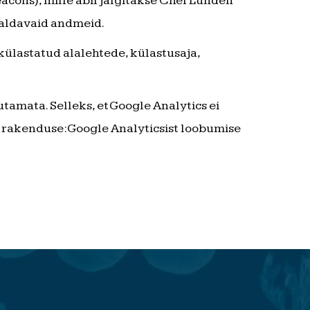
acons), mille abil jälgitakse Chef Lundén
maldavaid andmeid.
ülastatud alalehtede, külastusaja,
tamata. Selleks, et Google Analytics ei
 rakenduse: Google Analyticsist loobumise