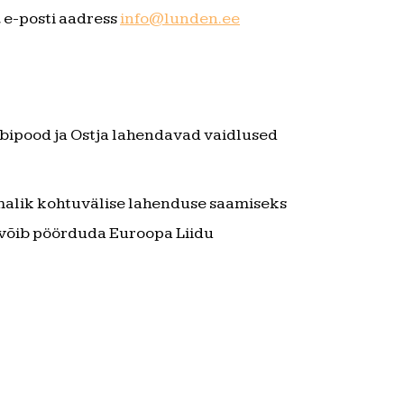
 e-posti aadress
info@lunden.ee
ebipood ja Ostja lahendavad vaidlused
õimalik kohtuvälise lahenduse saamiseks
a võib pöörduda Euroopa Liidu