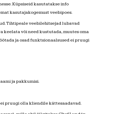
messe. Küpsiseid kasutatakse info
aremat kasutajakogemust veebipoes.
ud. Tihtipeale veebilehitsejad lubavad
ära keelata või need kustutada, muutes oma
öötada ja osad funktsionaalsused ei pruugi
laami ja pakkumisi.
ei pruugi olla kliendile kättesaadavad.