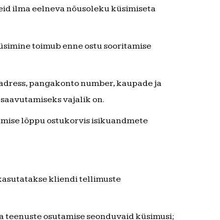
meid ilma eelneva nõusoleku küsimiseta
küsimine toimub enne ostu sooritamise
 aadress, pangakonto number, kaupade ja
saavutamiseks vajalik on.
tamise lõppu ostukorvis isikuandmete
asutatakse kliendi tellimuste
 ja teenuste osutamise seonduvaid küsimusi;