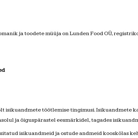
manik ja toodete müüja on Lunden Food OÜ, registriko
ed
t isikuandmete töötlemise tingimusi. Isikuandmete kai
olul ja õiguspärastel eesmärkidel, tagades isikuandme
esitatud isikuandmeid ja ostude andmeid kooskõlas keh