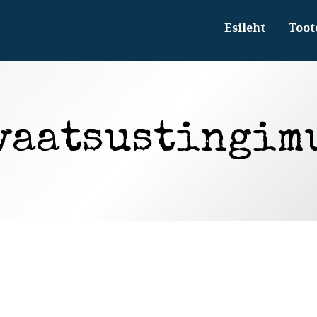
Esileht
Toot
vaatsustingim