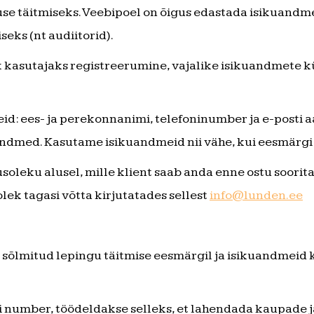
imuse täitmiseks. Veebipoel on õigus edastada isikuand
eks (nt audiitorid).
ik kasutajaks registreerumine, vajalike isikuandmete 
eid: ees- ja perekonnanimi, telefoninumber ja e-posti
dmed. Kasutame isikuandmeid nii vähe, kui eesmärgi 
soleku alusel, mille klient saab anda enne ostu soori
lek tagasi võtta kirjutatades sellest
info@lunden.ee
sõlmitud lepingu täitmise eesmärgil ja isikuandmeid k
oni number, töödeldakse selleks, et lahendada kaupade