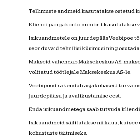
Tellimuste andmeid kasutatakse ostetud ka
Kliendi pangakonto numbrit kasutatakse v
Isikuandmetele on juurdepääs Veebipoe töö
seonduvaid tehnilisi küsimusi ning osutada
Makseid vahendab Maksekeskus AS, makset
volitatud töötlejale Maksekeskus AS-le.
Veebipood rakendab asjakohaseid turvameet
juurdepääsu ja avalikustamise eest.
Enda isikuandmetega saab tutvuda kliendi
Isikuandmeid säilitatakse nii kaua, kui see
kohustuste täitmiseks.