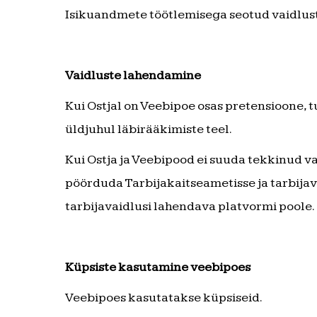
Isikuandmete töötlemisega seotud vaidlus
Vaidluste lahendamine
Kui Ostjal on Veebipoe osas pretensioone, t
üldjuhul läbirääkimiste teel.
Kui Ostja ja Veebipood ei suuda tekkinud va
pöörduda Tarbijakaitseametisse ja tarbijav
tarbijavaidlusi lahendava platvormi poole.
Küpsiste kasutamine veebipoes
Veebipoes kasutatakse küpsiseid.