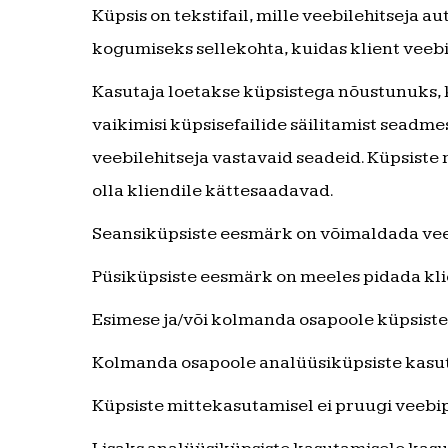
Küpsis on tekstifail, mille veebilehitseja 
kogumiseks sellekohta, kuidas klient veeb
Kasutaja loetakse küpsistega nõustunuks, k
vaikimisi küpsisefailide säilitamist sead
veebilehitseja vastavaid seadeid. Küpsiste
olla kliendile kättesaadavad.
Seansiküpsiste eesmärk on võimaldada vee
Püsiküpsiste eesmärk on meeles pidada kli
Esimese ja/või kolmanda osapoole küpsiste
Kolmanda osapoole analüüsiküpsiste kasu
Küpsiste mittekasutamisel ei pruugi veebip