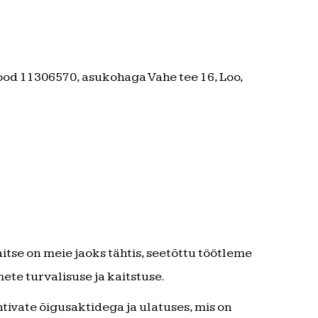
od 11306570, asukohaga Vahe tee 16, Loo,
tse on meie jaoks tähtis, seetõttu töötleme
te turvalisuse ja kaitstuse.
tivate õigusaktidega ja ulatuses, mis on