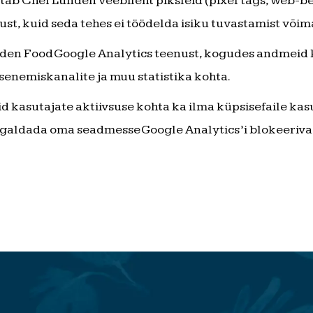
ab Chef Lundén veebileht piksleid (pixel tags, web-be
st, kuid seda tehes ei töödelda isiku tuvastamist või
en Food Google Analytics teenust, kogudes andmeid k
senemiskanalite ja muu statistika kohta.
 kasutajate aktiivsuse kohta ka ilma küpsisefaile kasu
galdada oma seadmesse Google Analytics’i blokeeriva