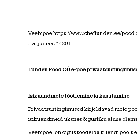
Veebipoe https://www.cheflunden.ee/pood o
Harjumaa, 74201
Lunden Food OÜ e-poe privaatsustingimus
Isikuandmete töötlemine ja kasutamine
Privaatsustingimused kirjeldavad meie pool
isikuandmeid üksnes õigusliku aluse olemas
Veebipoel on õigus töödelda kliendi poolt 