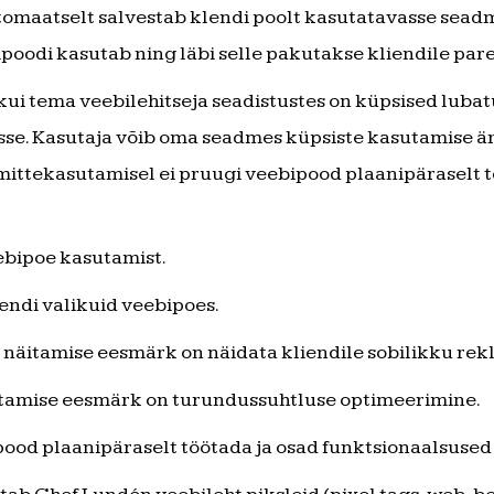
automaatselt salvestab klendi poolt kasutatavasse sead
ipoodi kasutab ning läbi selle pakutakse kliendile p
ui tema veebilehitseja seadistustes on küpsised lubat
messe. Kasutaja võib oma seadmes küpsiste kasutamise 
 mittekasutamisel ei pruugi veebipood plaanipäraselt t
bipoe kasutamist.
endi valikuid veebipoes.
 näitamise eesmärk on näidata kliendile sobilikku rek
tamise eesmärk on turundussuhtluse optimeerimine.
ood plaanipäraselt töötada ja osad funktsionaalsused 