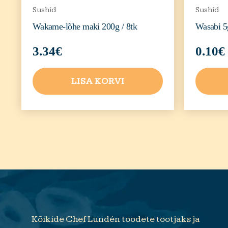
Sushid
Sushid
Wakame-lõhe maki 200g / 8tk
Wasabi 5
3.34
€
0.10
€
LISA KORVI
Kõikide Chef Lundén toodete tootjaks ja