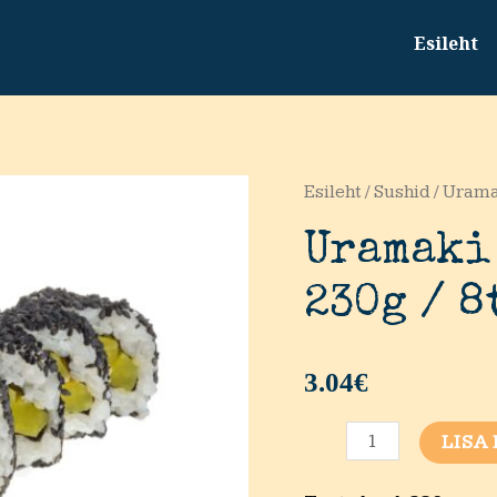
Esileht
Esileht
/
Sushid
/ Urama
Uramaki
230g / 8
3.04
€
Uramaki
LISA
teriyaki