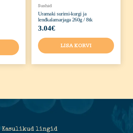
Sushid
Uramaki surimi-kurgi ja
lendkalamarjaga 260g / 8tk
3.04
€
LISA KORVI
Kasulikud lingid