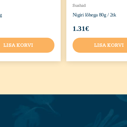
Sushid
g
Nigiri lõhega 80g / 2tk
1.31
€
LISA KORVI
LISA KORVI