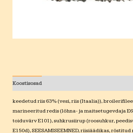
Koostisosad
Toitumisalane teave
keedetud riis 63% (vesi, riis (Itaalia)), broilerifi
marineeritud redis (lõhna- ja maitsetugevdaja E6
toiduvärv E101), suhkrusiirup (roosuhkur, peedisu
E150d), SEESAMISEEMNED, riisiäädikas, röstitud m