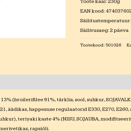
Toote kaal: 230g
kanaga
EAN kood: 47403760
230g
Säilitustemperatuur
/
Säilivusaeg: 2 päeva
8tk
kogus
Tootekood:
501026
K
lee 13% (broilerifilee 91%, tärklis, sool, suhkur, SOJAVAL
21, äädikas, happesuse regulaatorid E330, E270, E260, 
hkur), teriyaki kaste 4% (NISU, SOJAUBA, modifitseerit
erivetikas, rapsiõli.