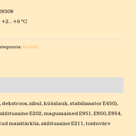
29309
: +2…+6 ºC
ategooria:
Sushid
K, dekstroos, sibul, küüslauk, stabilisaator E450),
säilitusaine E202, magusaained E951, E950, E954,
ud maisitärklis, säilitusaine E211, toiduvärv