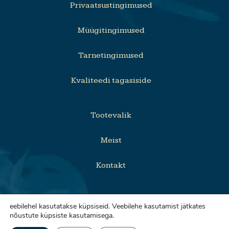
Privaatsustingimused
Müügitingimused
Tarnetingimused
Kvaliteedi tagasiside
Tootevalik
Meist
Kontakt
eebilehel kasutatakse küpsiseid. Veebilehe kasutamist jätkates
nõustute küpsiste kasutamisega.