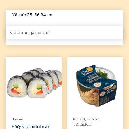
Näitab 25–36 84 -st
Sushid
Kausid, salatid,
valmistoit
Köögivilja-omleti maki