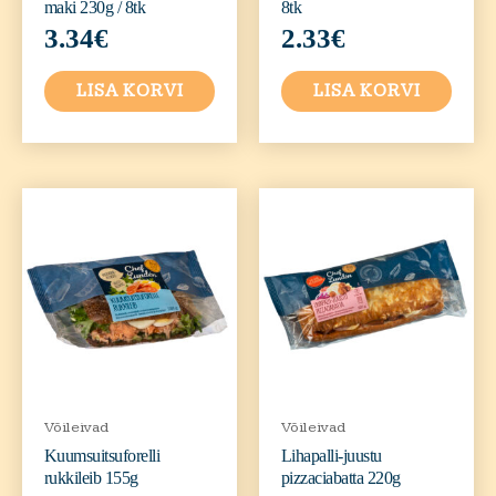
maki 230g / 8tk
8tk
3.34
€
2.33
€
LISA KORVI
LISA KORVI
Võileivad
Võileivad
Kuumsuitsuforelli
Lihapalli-juustu
rukkileib 155g
pizzaciabatta 220g