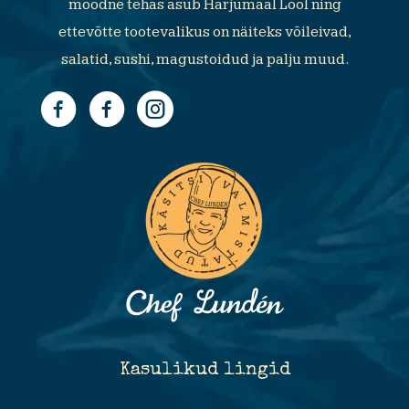
moodne tehas asub Harjumaal Lool ning
ettevõtte tootevalikus on näiteks võileivad,
salatid, sushi, magustoidud ja palju muud.
Kasulikud lingid