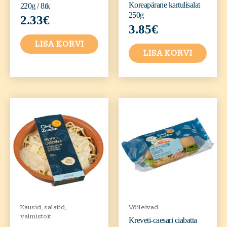
Koreapärane kartulisalat
220g / 8tk
250g
2.33
€
3.85
€
LISA KORVI
LISA KORVI
Kausid, salatid,
Võileivad
valmistoit
Kreveti-caesari ciabatta