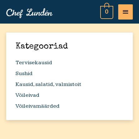
MAI
0
MEN
Kategooriad
Tervisekausid
Sushid
Kausid, salatid, valmistoit
Võileivad
Võileivamäärded