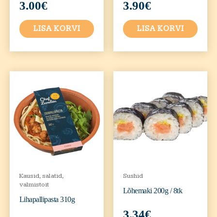
3.00
€
3.90
€
LISA KORVI
LISA KORVI
Kausid, salatid,
Sushid
valmistoit
Lõhemaki 200g / 8tk
Lihapallipasta 310g
3.34
€