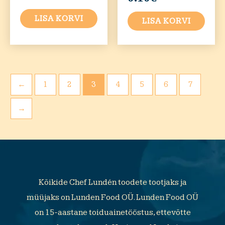
LISA KORVI
LISA KORVI
←
1
2
3
4
5
6
7
→
Kõikide Chef Lundén toodete tootjaks ja
müüjaks on Lunden Food OÜ. Lunden Food OÜ
on 15-aastane toiduainetööstus, ettevõtte