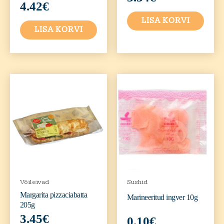
4.42
€
LISA KORVI
LISA KORVI
Võileivad
Sushid
Margarita pizzaciabatta
Marineeritud ingver 10g
205g
3.45
€
0.10
€