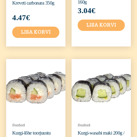
160g
Kreveti carbonara 350g
3.04
€
4.47
€
LISA KORVI
LISA KORVI
Sushid
Sushid
Kurgi-lõhe toorjuustu
Kurgi-wasabi maki 200g /