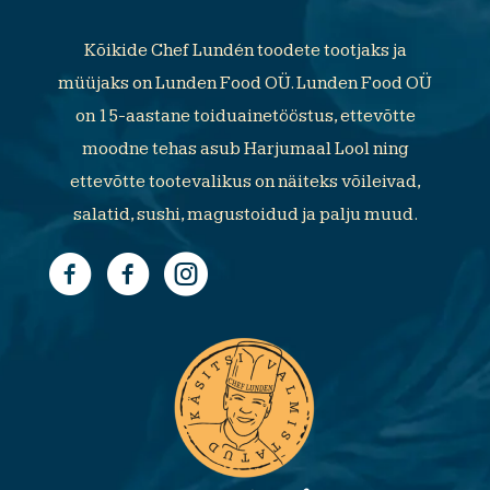
Kõikide Chef Lundén toodete tootjaks ja
müüjaks on Lunden Food OÜ. Lunden Food OÜ
on 15-aastane toiduainetööstus, ettevõtte
moodne tehas asub Harjumaal Lool ning
ettevõtte tootevalikus on näiteks võileivad,
salatid, sushi, magustoidud ja palju muud.