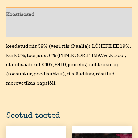
Koostisosad
Toitumisalane teave
keedetud riis 59% (vesi, riis (Itaalia)), LÕHEFILEE 19%,
kurk 6%, toorjuust 6% (PIIM, KOOR, PIIMAVALK, sool,
stabilisaatorid E407, E410, juuretis), suhkrusiirup
(roosuhkur, peedisuhkur), riisiäädikas, röstitud
merevetikas, rapsiõli.
Seotud tooted