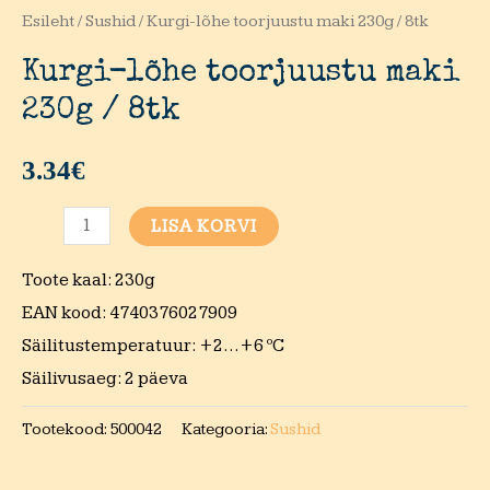
Esileht
/
Sushid
/ Kurgi-lõhe toorjuustu maki 230g / 8tk
Kurgi-lõhe toorjuustu maki
230g / 8tk
3.34
€
Kurgi-
LISA KORVI
lõhe
Toote kaal: 230g
toorjuustu
EAN kood: 4740376027909
maki
Säilitustemperatuur: +2…+6 ºC
230g
Säilivusaeg: 2 päeva
/
8tk
Tootekood:
500042
Kategooria:
Sushid
kogus