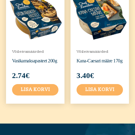
Võileivamäärded
Võileivamäärded
Vasikamaksapasteet 200g
Kana-Caesari määre 170g
2.74
€
3.40
€
LISA KORVI
LISA KORVI