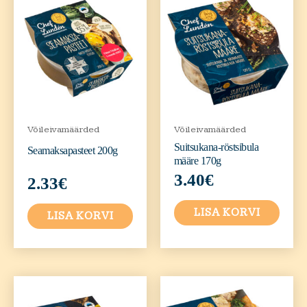
Võileivamäärded
Võileivamäärded
Suitsukana-röstsibula
Seamaksapasteet 200g
määre 170g
3.40
€
2.33
€
LISA KORVI
LISA KORVI