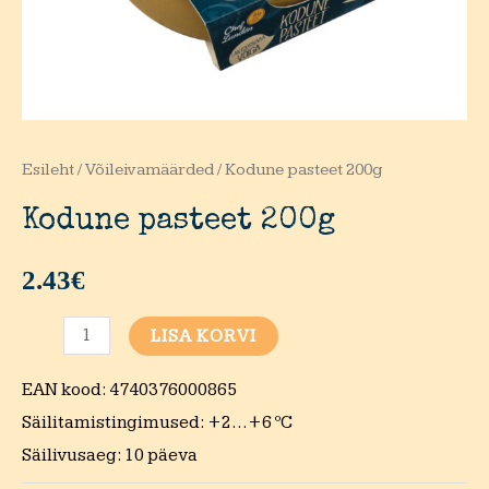
Esileht
/
Võileivamäärded
/ Kodune pasteet 200g
Kodune pasteet 200g
2.43
€
Kodune
LISA KORVI
pasteet
EAN kood: 4740376000865
200g
Säilitamistingimused: +2…+6 ºC
kogus
Säilivusaeg: 10 päeva