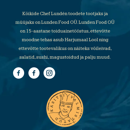
Kõikide Chef Lundén toodete tootjaks ja
müüjaks on Lunden Food OÜ. Lunden Food OÜ
on 15-aastane toiduainetööstus, ettevõtte
moodne tehas asub Harjumaal Lool ning
ettevõtte tootevalikus on näiteks võileivad,
salatid, sushi, magustoidud ja palju muud.