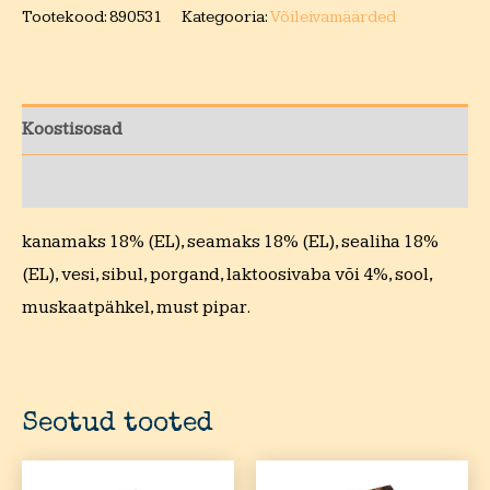
Tootekood:
890531
Kategooria:
Võileivamäärded
Koostisosad
Toitumisalane teave
kanamaks 18% (EL), seamaks 18% (EL), sealiha 18%
(EL), vesi, sibul, porgand, laktoosivaba või 4%, sool,
muskaatpähkel, must pipar.
Seotud tooted