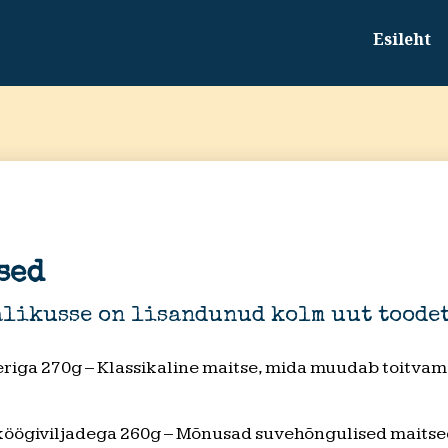
Esileht
sed
alikusse on lisandunud kolm uut toodet
leriga 270g – Klassikaline maitse, mida muudab toitvam
 köögiviljadega 260g – Mõnusad suvehõngulised maitsed