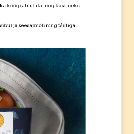
eeka köögi alustala ning kastmeks
ibul ja seesamiõli ning tśilliga