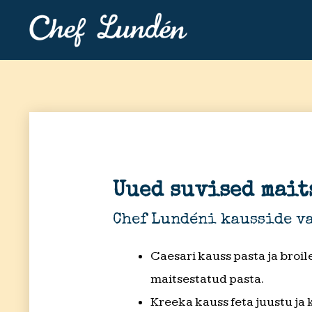
Uued suvised mait
Chef Lundéni kausside v
Caesari kauss pasta ja broi
maitsestatud pasta.
Kreeka kauss feta juustu ja