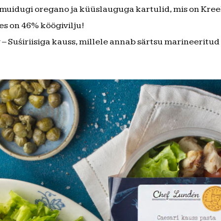
 ja muidugi oregano ja küüslauguga kartulid, mis on Kr
tes on 46% köögivilju!
– Suśiriisiga kauss, millele annab särtsu marineeritud s