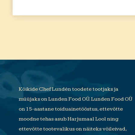
Kõikide Chef Lundén toodete tootjaks ja
müüjaks on Lunden Food OÜ. Lunden Food OÜ
on 15-aastane toiduainetööstus, ettevõtte
moodne tehas asub Harjumaal Lool ning
ettevõtte tootevalikus on näiteks võileivad,