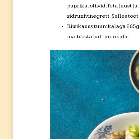
paprika, oliivid, feta juust
sidrunivinegrett. Selles too
Riisikauss tuunikalaga 265g 
maitsestatud tuunikala.