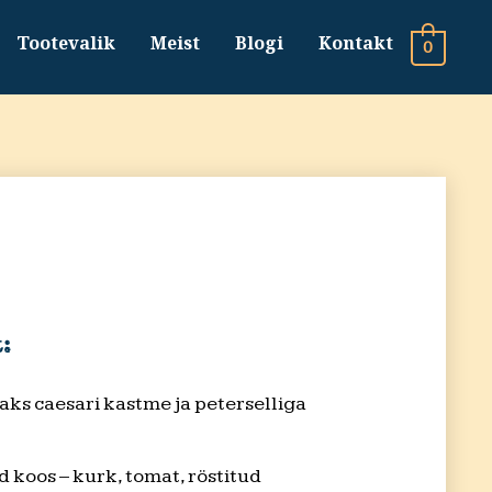
Tootevalik
Meist
Blogi
Kontakt
0
:
aks caesari kastme ja peterselliga
 koos – kurk, tomat, röstitud