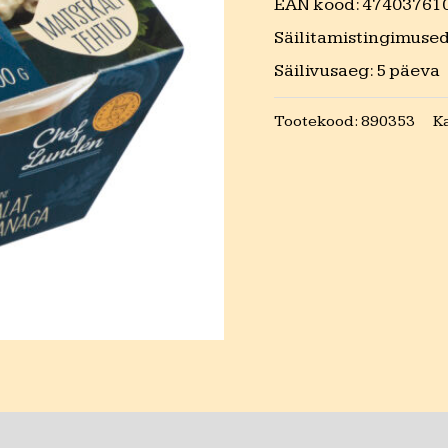
EAN kood: 47403761
300g
Säilitamistingimuse
kogus
Säilivusaeg: 5 päeva
Tootekood:
890353
K