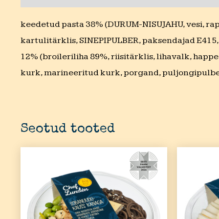
keedetud pasta 38% (DURUM-NISUJAHU, vesi, rapsi
kartulitärklis, SINEPIPULBER, paksendajad E415, 
12% (broileriliha 89%, riisitärklis, lihavalk, hap
kurk, marineeritud kurk, porgand, puljongipulber
Seotud tooted