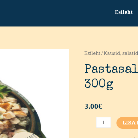
Esileht
Esileht
/
Kausid, salatid
Pastasa
300g
3.00
€
Pastasalat
LISA
suitsukanaga