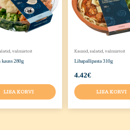
alatid, valmistoit
Kausid, salatid, valmistoit
 kauss 280g
Lihapallipasta 310g
4.42
€
LISA KORVI
LISA KORVI