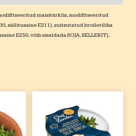
ifitseeritud maisitärklis, modifitseeritud
säilitusaine E211), suitsutatud broileriliha
itusaine E250, võib sisaldada SOJA, SELLERIT),