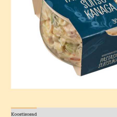
Koostisosad
Toitumisalane teave