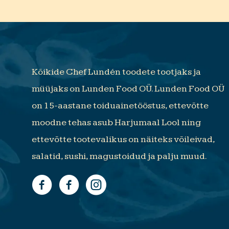
Kõikide Chef Lundén toodete tootjaks ja
müüjaks on Lunden Food OÜ. Lunden Food OÜ
on 15-aastane toiduainetööstus, ettevõtte
moodne tehas asub Harjumaal Lool ning
ettevõtte tootevalikus on näiteks võileivad,
salatid, sushi, magustoidud ja palju muud.