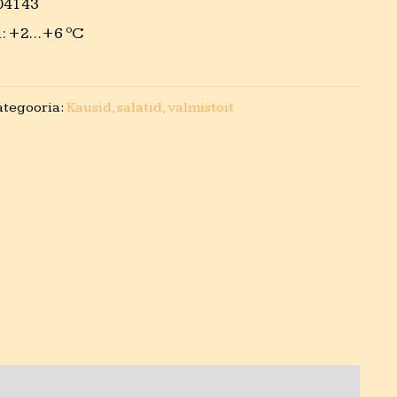
04143
d: +2…+6 ºC
ategooria:
Kausid, salatid, valmistoit