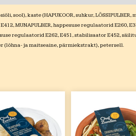
õli, sool), kaste (HAPUKOOR, suhkur, LÕSSIPULBER, mod
E412, MUNAPULBER, happesuse regulaatorid E260, E330, 
pesuse regulaatorid E262, E451, stabilisaator E452, säil
 (lõhna- ja maitseaine, pärmiekstrakt), petersell.